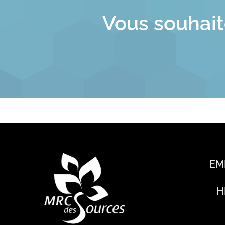
Vous souhait
EM
H