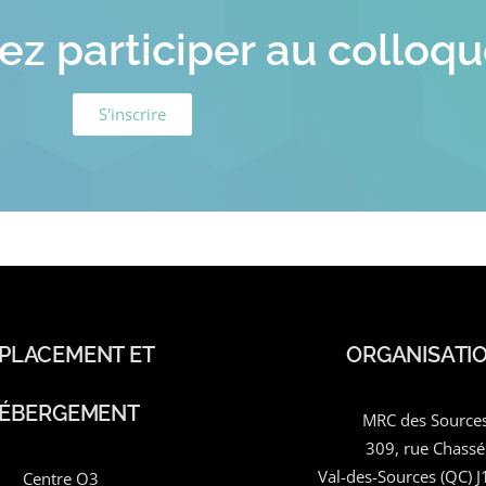
ez participer au colloq
S'inscrire
PLACEMENT ET
ORGANISATI
ÉBERGEMENT
MRC des Source
309, rue Chassé
Val-des-Sources (QC) 
Centre O3