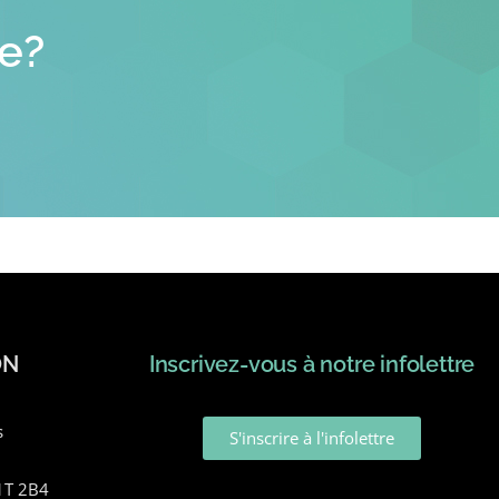
ue?
ON
Inscrivez-vous à notre infolettre
s
S'inscrire à l'infolettre
J1T 2B4